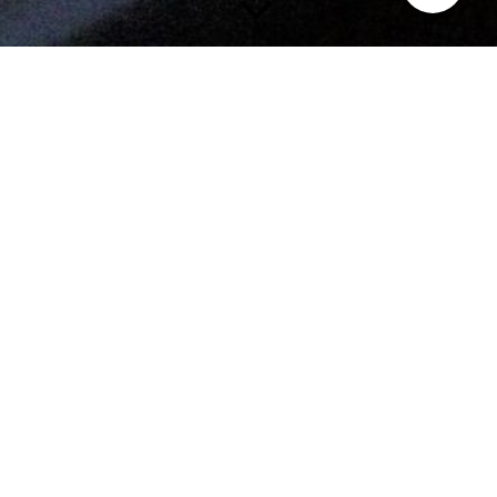
... nächste Konzerte werden hier angekündigt!
Bigband Swynx bei den Marner Kohltagen
Bis es soweit ist, stöbert gerne im Register Photos/Videos!
Jetzt neu auf YouTube!
https://www.youtube.com/@
BigbandSwynx